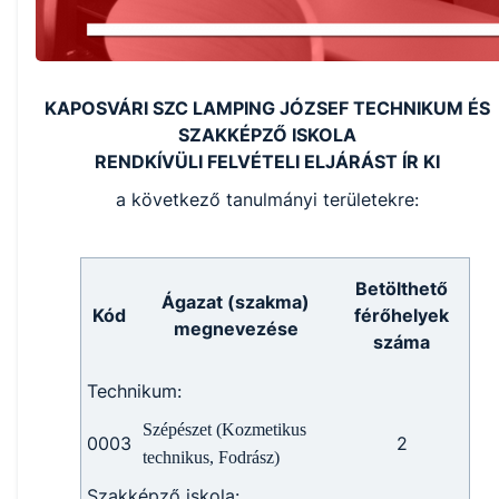
KAPOSVÁRI SZC LAMPING JÓZSEF TECHNIKUM ÉS
SZAKKÉPZŐ ISKOLA
RENDKÍVÜLI FELVÉTELI ELJÁRÁST ÍR KI
a következő tanulmányi területekre:
Betölthető
Ágazat (szakma)
Kód
férőhelyek
megnevezése
száma
Technikum:
Szépészet (Kozmetikus
0003
2
technikus, Fodrász)
Szakképző iskola: