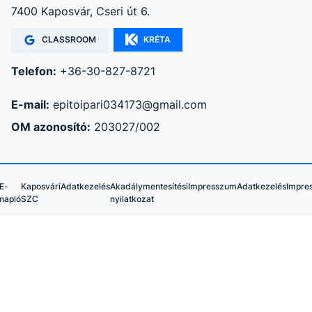
7400 Kaposvár, Cseri út 6.
CLASSROOM
KRÉTA
Telefon:
+36-30-827-8721
E-mail:
epitoipari034173@gmail.com
OM azonosító:
203027/002
E-
Kaposvári
Adatkezelés
Akadálymentesítési
Impresszum
Adatkezelés
Impre
napló
SZC
nyilatkozat