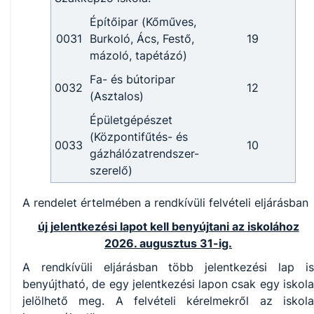
Építőipar (Kőműves,
0031
Burkoló, Ács, Festő,
19
mázoló, tapétázó)
Fa- és bútoripar
0032
12
(Asztalos)
Épületgépészet
(Központifűtés- és
0033
10
gázhálózatrendszer-
szerelő)
A rendelet értelmében a rendkívüli felvételi eljárásban
új jelentkezési lapot kell benyújtani az iskolához
2026. augusztus 31-ig.
A rendkívüli eljárásban több jelentkezési lap is
benyújtható, de egy jelentkezési lapon csak egy iskola
jelölhető meg. A felvételi kérelmekről az iskola