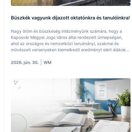
Büszkék vagyunk díjazott oktatónkra és tanulóinkra!
Nagy öröm és büszkeség intézményünk számára, hogy a
Kaposvár Megyei Jogú Város által rendezett ünnepségen,
ahol az országos és nemzetközi tanulmányi, szakmai és
művészeti versenyeken kiemelkedő eredményt elért diákokat
és felkészítő pedagógusaikat ismerték el, iskolánk is
képviseltette magát a díjazottak között.
2026. jún. 30.
WM