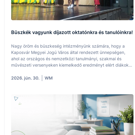
Büszkék vagyunk díjazott oktatónkra és tanulóinkra!
Nagy öröm és büszkeség intézményünk számára, hogy a
Kaposvár Megyei Jogú Város által rendezett ünnepségen,
ahol az országos és nemzetközi tanulmányi, szakmai és
művészeti versenyeken kiemelkedő eredményt elért diákokat
és felkészítő pedagógusaikat ismerték el, iskolánk is
képviseltette magát a díjazottak között.
2026. jún. 30.
WM