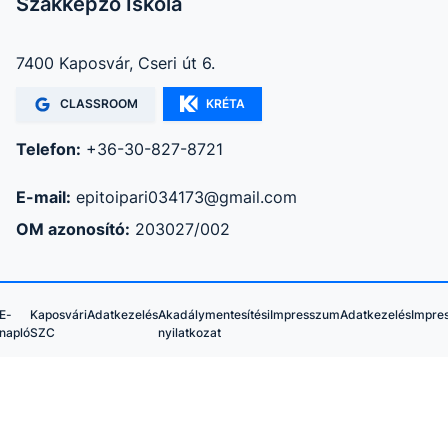
Szakképző Iskola
7400 Kaposvár, Cseri út 6.
CLASSROOM
KRÉTA
Telefon:
+36-30-827-8721
E-mail:
epitoipari034173@gmail.com
OM azonosító:
203027/002
E-
Kaposvári
Adatkezelés
Akadálymentesítési
Impresszum
Adatkezelés
Impre
napló
SZC
nyilatkozat