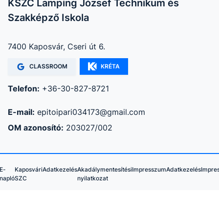
KSZC Lamping József Technikum és
Szakképző Iskola
7400 Kaposvár, Cseri út 6.
CLASSROOM
KRÉTA
Telefon:
+36-30-827-8721
E-mail:
epitoipari034173@gmail.com
OM azonosító:
203027/002
E-
Kaposvári
Adatkezelés
Akadálymentesítési
Impresszum
Adatkezelés
Impre
napló
SZC
nyilatkozat