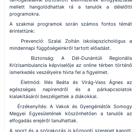
mellett hangolódhattak rá a tanulók a délelőtti
programokra.
A szakmai programok során számos fontos témát
érintettünk:
Prevenció: Szalai Zoltán iskolapszichológus a
mindennapi függőségeinkről tartott előadást.
Biztonság: A Dél-Dunántúli Regionális
Krízisambulancia képviselője az online térben történő
ismerkedés veszélyeire hívta fel a figyelmet.
Életmód: Illés Beáta és Virág-Vass Ágnes az
egészséges napirendről és a párkapcsolatok
kialakításáról beszélgettek a diákokkal.
Érzékenyítés: A Vakok és Gyengénlátók Somogy
Megyei Egyesületének köszönhetően a tanulók az
elfogadás erejéről tanulhattak.
A sport és a szórakozás is központi szerepet kapott.