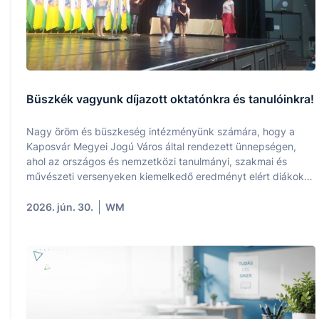
Büszkék vagyunk díjazott oktatónkra és tanulóinkra!
Nagy öröm és büszkeség intézményünk számára, hogy a
Kaposvár Megyei Jogú Város által rendezett ünnepségen,
ahol az országos és nemzetközi tanulmányi, szakmai és
művészeti versenyeken kiemelkedő eredményt elért diákokat
és felkészítő pedagógusaikat ismerték el, iskolánk is
képviseltette magát a díjazottak között.
2026. jún. 30.
WM