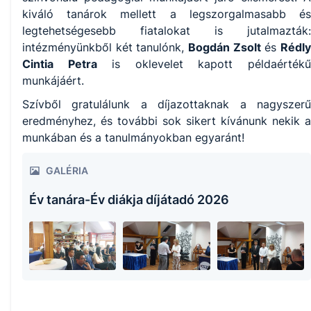
kiváló tanárok mellett a legszorgalmasabb és
legtehetségesebb fiatalokat is jutalmazták:
intézményünkből két tanulónk,
Bogdán Zsolt
és
Rédl
Cintia Petra
is oklevelet kapott példaérték
munkájáért.
Szívből gratulálunk a díjazottaknak a nagyszerű
eredményhez, és további sok sikert kívánunk nekik a
munkában és a tanulmányokban egyaránt!
GALÉRIA
Év tanára-Év diákja díjátadó 2026