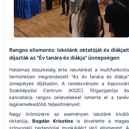
Rangos elismerés: Iskolánk oktatóját és diákjait
díjazták az "Év tanára és diákja" ünnepségen
Hatalmas büszkeség érte iskolánkat a multifunkciós
termünkben megrendezett "Az év tanára és diákja"
ünnepélyes díjátadón. A rendezvényen a Kaposvári
Szakképzési Centrum (KSZC) főigazgatója és
kancellárja rangos oklevelekkel ismerte el a tanév
legkiemelkedőbb teljesítményeit.
Nagy örömünkre az eseményen iskolánk kiváló
oktatója,
Bogdán Krisztina
is átvehette a magas
színvonalú pedagógiai munkájáért járó elismerést. A