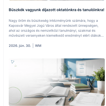
Büszkék vagyunk díjazott oktatónkra és tanulóinkra!
Nagy öröm és büszkeség intézményünk számára, hogy a
Kaposvár Megyei Jogú Város által rendezett ünnepségen,
ahol az országos és nemzetközi tanulmányi, szakmai és
művészeti versenyeken kiemelkedő eredményt elért diákokat
és felkészítő pedagógusaikat ismerték el, iskolánk is
képviseltette magát a díjazottak között.
2026. jún. 30.
WM