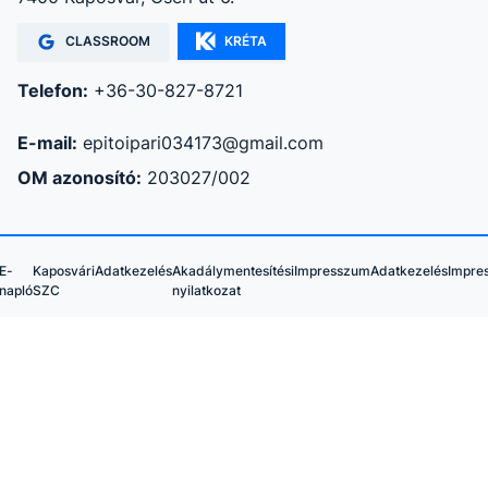
CLASSROOM
KRÉTA
Telefon:
+36-30-827-8721
E-mail:
epitoipari034173@gmail.com
OM azonosító:
203027/002
E-
Kaposvári
Adatkezelés
Akadálymentesítési
Impresszum
Adatkezelés
Impre
napló
SZC
nyilatkozat