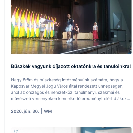
Büszkék vagyunk díjazott oktatónkra és tanulóinkra!
Nagy öröm és büszkeség intézményünk számára, hogy a
Kaposvár Megyei Jogú Város által rendezett ünnepségen,
ahol az országos és nemzetközi tanulmányi, szakmai és
művészeti versenyeken kiemelkedő eredményt elért diákokat
és felkészítő pedagógusaikat ismerték el, iskolánk is
képviseltette magát a díjazottak között.
2026. jún. 30.
WM