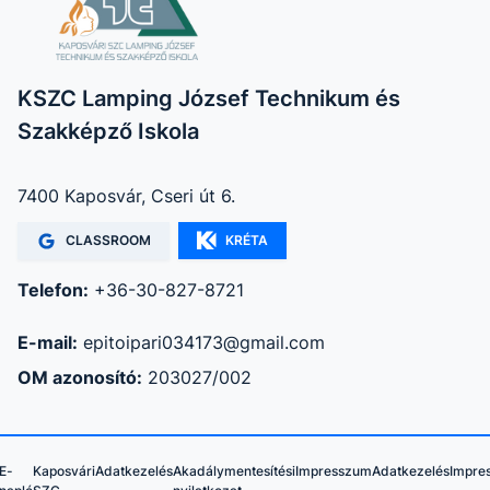
KSZC Lamping József Technikum és
Szakképző Iskola
7400 Kaposvár, Cseri út 6.
CLASSROOM
KRÉTA
Telefon:
+36-30-827-8721
E-mail:
epitoipari034173@gmail.com
OM azonosító:
203027/002
E-
Kaposvári
Adatkezelés
Akadálymentesítési
Impresszum
Adatkezelés
Impre