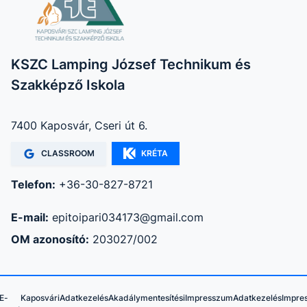
KSZC Lamping József Technikum és
Szakképző Iskola
7400 Kaposvár, Cseri út 6.
CLASSROOM
KRÉTA
Telefon:
+36-30-827-8721
E-mail:
epitoipari034173@gmail.com
OM azonosító:
203027/002
E-
Kaposvári
Adatkezelés
Akadálymentesítési
Impresszum
Adatkezelés
Impre