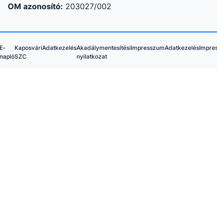
OM azonosító:
203027/002
E-
Kaposvári
Adatkezelés
Akadálymentesítési
Impresszum
Adatkezelés
Impre
napló
SZC
nyilatkozat