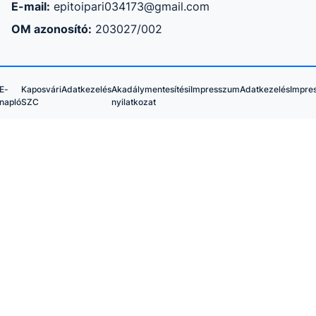
E-mail:
epitoipari034173@gmail.com
OM azonosító:
203027/002
E-
Kaposvári
Adatkezelés
Akadálymentesítési
Impresszum
Adatkezelés
Impre
napló
SZC
nyilatkozat